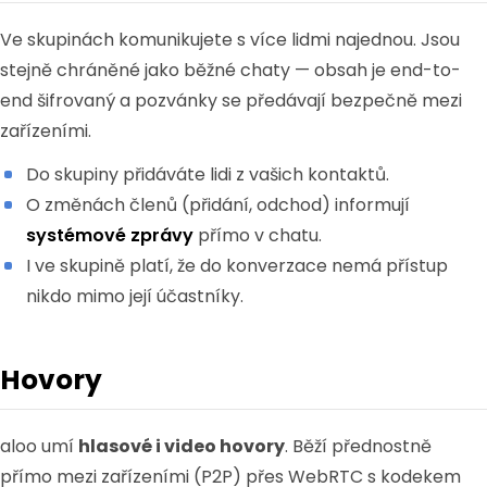
Ve skupinách komunikujete s více lidmi najednou. Jsou
stejně chráněné jako běžné chaty — obsah je end-to-
end šifrovaný a pozvánky se předávají bezpečně mezi
zařízeními.
Do skupiny přidáváte lidi z vašich kontaktů.
O změnách členů (přidání, odchod) informují
systémové zprávy
přímo v chatu.
I ve skupině platí, že do konverzace nemá přístup
nikdo mimo její účastníky.
Hovory
aloo umí
hlasové i video hovory
. Běží přednostně
přímo mezi zařízeními (P2P) přes WebRTC s kodekem