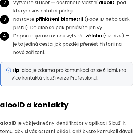
Vytvořte si účet — dostanete vlastní
alooID
, pod
kterým vás ostatní přidají.
Nastavte
přihlášení biometrií
(Face ID nebo otisk
prstu). Do aloo se pak přihlásíte jen vy.
Doporučujeme rovnou vytvořit
zálohu
(viz níže) —
je to jediná cesta, jak později přenést historii na
nové zařízení.
Tip:
aloo je zdarma pro komunikaci až se 6 lidmi. Pro
více kontaktů slouží verze Professional.
alooID a kontakty
alooID
je váš jedinečný identifikátor v aplikaci. Slouží k
tomu, aby si vás ostatní přidali, aniž byste komukoli dávali