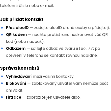
telefonní číslo nebo e-mail.
Jak přidat kontakt
Přes alooID
— zadejte alooID druhé osoby a přidejte ji.
QR kódem
— nechte protistranu naskenovat váš QR
kód (nebo naopak).
Odkazem
— sdílejte odkaz ve tvaru
; po
aloo://
otevření v telefonu se kontakt rovnou nabídne.
Správa kontaktů
Vyhledávání
mezi vašimi kontakty.
Blokování
— zablokovaný uživatel vám nemůže psát
ani volat.
Filtrace
— zobrazíte jen uživatele aloo.