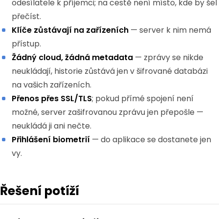
odesílatele k příjemci; na cestě není místo, kde by šel
přečíst.
Klíče zůstávají na zařízeních
— server k nim nemá
přístup.
Žádný cloud, žádná metadata
— zprávy se nikde
neukládají, historie zůstává jen v šifrované databázi
na vašich zařízeních.
Přenos přes SSL/TLS
; pokud přímé spojení není
možné, server zašifrovanou zprávu jen přepošle —
neukládá ji ani nečte.
Přihlášení biometrií
— do aplikace se dostanete jen
vy.
Řešení potíží