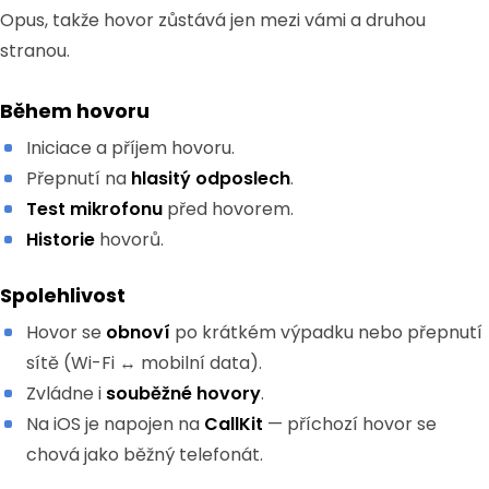
Opus, takže hovor zůstává jen mezi vámi a druhou
stranou.
Během hovoru
Iniciace a příjem hovoru.
Přepnutí na
hlasitý odposlech
.
Test mikrofonu
před hovorem.
Historie
hovorů.
Spolehlivost
Hovor se
obnoví
po krátkém výpadku nebo přepnutí
sítě (Wi-Fi ↔ mobilní data).
Zvládne i
souběžné hovory
.
Na iOS je napojen na
CallKit
— příchozí hovor se
chová jako běžný telefonát.