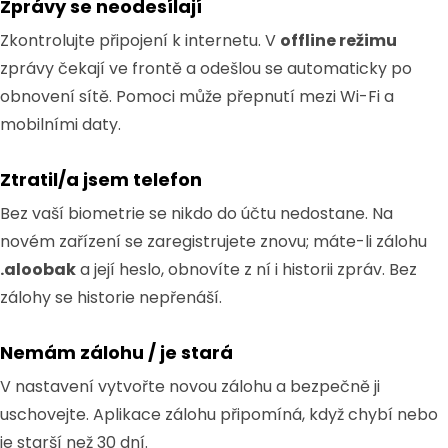
Zprávy se neodesílají
Zkontrolujte připojení k internetu. V
offline režimu
zprávy čekají ve frontě a odešlou se automaticky po
obnovení sítě. Pomoci může přepnutí mezi Wi-Fi a
mobilními daty.
Ztratil/a jsem telefon
Bez vaší biometrie se nikdo do účtu nedostane. Na
novém zařízení se zaregistrujete znovu; máte-li zálohu
.aloobak
a její heslo, obnovíte z ní i historii zpráv. Bez
zálohy se historie nepřenáší.
Nemám zálohu / je stará
V nastavení vytvořte novou zálohu a bezpečně ji
uschovejte. Aplikace zálohu připomíná, když chybí nebo
je starší než 30 dní.